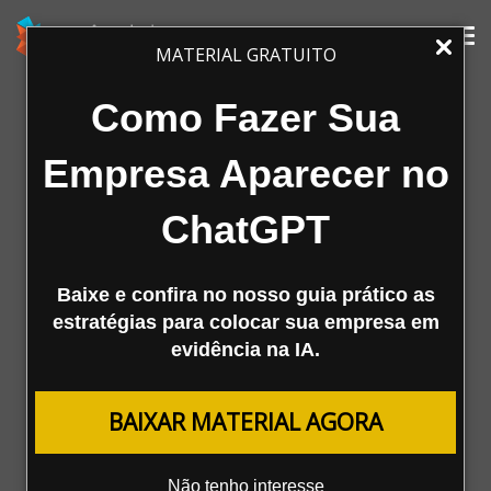
Tog
MATERIAL GRATUITO
nav
Como Fazer Sua
Empresa Aparecer no
ChatGPT
Baixe e confira no nosso guia prático as
A Mestre
estratégias para colocar sua empresa em
evidência na IA.
Agência
Serviços
BAIXAR MATERIAL AGORA
Cases de Sucesso
Clientes
Materiais Ricos
Não tenho interesse