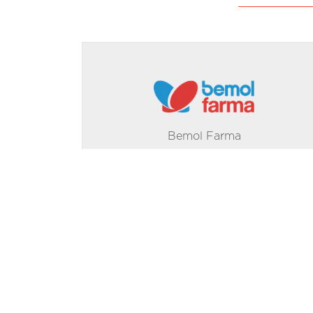
Bemol Farma
SEO
Descubra a estratégia que ajudou essa
empresa a conquistar mais de 50 mil
vendas, sem depender exclusivamente
de anúncios pagos!