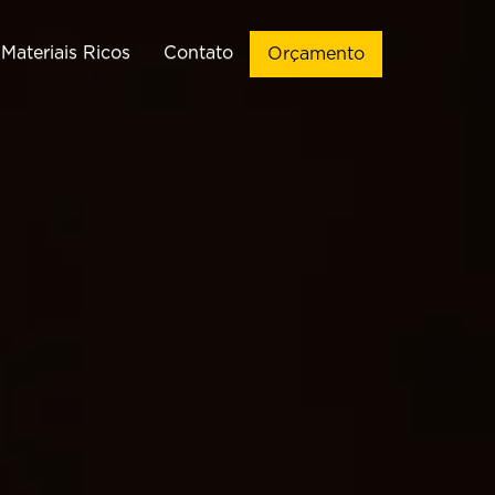
Materiais Ricos
Contato
Orçamento
ação de Sites
Vendas
Criação de
Implementação de CRM de
WordPress
Vendas
ção de Landing
Automações de WhatsApp
Pages
Chatbots para WhatsApp
Criação de
Infográficos