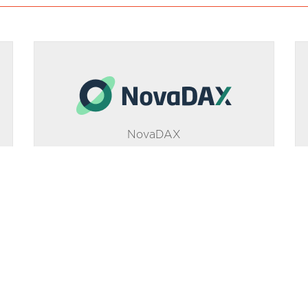
NovaDAX
SEO
Saiba como a NovaDAX superou seus
acessos orgânicos, posicionou mais de
800 termos no Google e obteve
expressivas confirmações de contas.