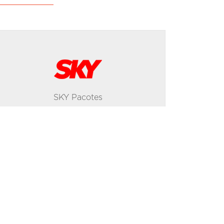
SKY Pacotes
SEO
Conheça a estratégia que elevou em
772% os acessos orgânicos dessa
empresa, além de um aumento de 358%
em conclusão de meta.