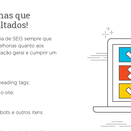
mas que
ltados!
oria de SEO sempre que
elhorias quanto aos
iação geral e cumprir um
 heading tags;
 site;
bots e outros itens