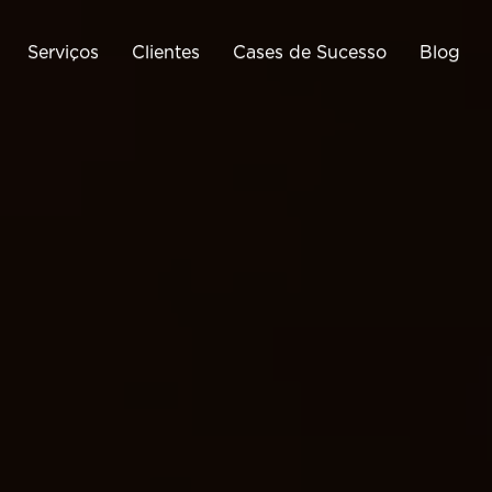
Serviços
Clientes
Cases de Sucesso
Blog
Tráfego Pago
Business Intelligence
Cri
Google Ads
Google Analytics
Meta Ads
Google Tag Manager
Cria
ráfego Pago para E-
Monitoramento de E-
Commerce
Commerce
Otimização de Conversão
(CRO)