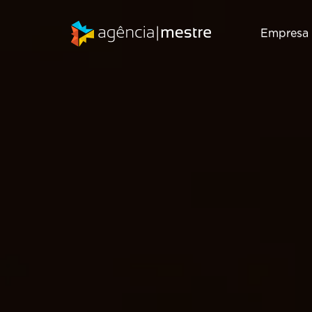
Empresa
Marketing
SEO
Digital
Consultoria de
Inbound
SEO
Marketing
Auditoria de
Gestão de RD
SEO
T
Station
Migração de
Marketing de
SEO
Conteúdo
Email Marketing
Criação de