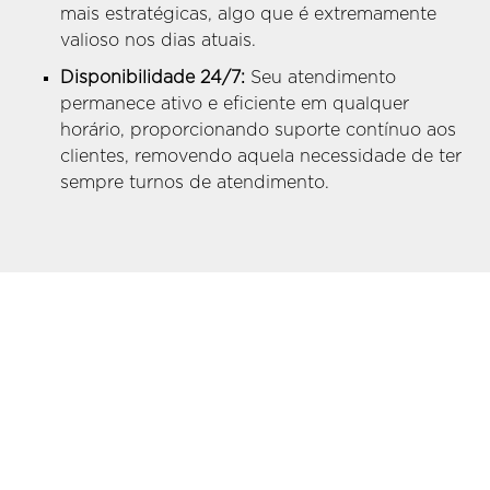
mais estratégicas, algo que é extremamente
valioso nos dias atuais.
Disponibilidade 24/7:
Seu atendimento
permanece ativo e eficiente em qualquer
horário, proporcionando suporte contínuo aos
clientes, removendo aquela necessidade de ter
sempre turnos de atendimento.
Funcionalidades dos
Chatbots no WhatsApp que
Você Pode Ter
Os chatbots no WhatsApp oferecem
diversas
funcionalidades
que podem ser adaptadas às