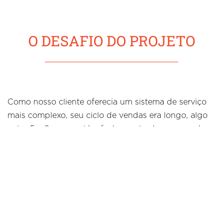
O DESAFIO DO PROJETO
Como nosso cliente oferecia um sistema de serviço
mais complexo, seu ciclo de vendas era longo, algo
entre 5 a 9 meses até o fechamento de uma venda.
Então, o
nosso desafio foi acelerar esse ciclo
, de
maneira que pudéssemos escalar o número de
fechamentos.
A nossa estratégia de conteúdos foi focada na
persona Carla, da área de RH, e em todas as etapas
do funil, incluindo jornadas de topo, meio e fundo de