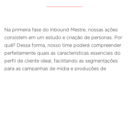
Na primeira fase do Inbound Mestre, nossas ações
consistem em um estudo e criação de personas. Por
quê? Dessa forma, nosso time poderá compreender
perfeitamente quais as características essenciais do
perfil de cliente ideal, facilitando as segmentações
para as campanhas de mídia e produções de
conteúdo para cada etapa do funil (topo, meio e
fundo).
Por meio da otimização em públicos e refinamento
das características, atualmente temos 4 personas.
Mas, não paramos por aí, em nosso segundo ano de
projeto temos mais uma nova que está sendo criada,