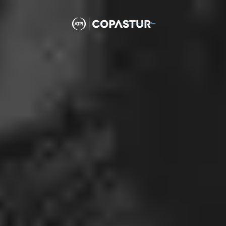
Quer os mesmos resultados?
FALE COM A GENTE