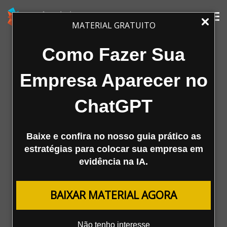
Tog
MATERIAL GRATUITO
nav
Como Fazer Sua
Empresa Aparecer no
ChatGPT
Baixe e confira no nosso guia prático as
A Mestre
estratégias para colocar sua empresa em
evidência na IA.
Agência
Serviços
BAIXAR MATERIAL AGORA
Cases de Sucesso
Clientes
Materiais Ricos
Não tenho interesse