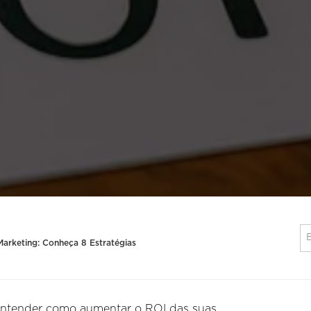
rketing: Conheça 8 Estratégias
entender como aumentar o ROI das suas