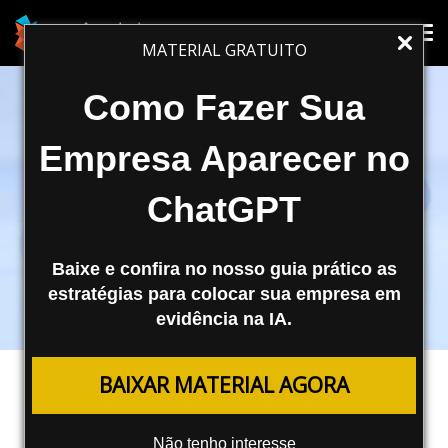
Tog
Tog
MATERIAL GRATUITO
nav
nav
Como Fazer Sua
Empresa Aparecer no
ChatGPT
Baixe e confira no nosso guia prático as
estratégias para colocar sua empresa em
evidência na IA.
TRÁFEGO PAGO
BAIXAR MATERIAL AGORA
Atualizações do Meta Ads:
Acompanhe as Novidades da
Não tenho interesse