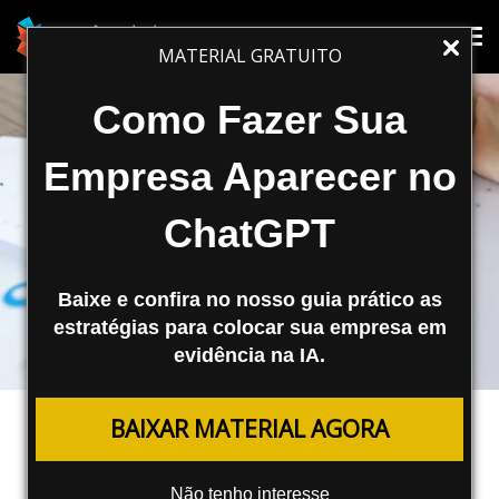
Tog
Tog
MATERIAL GRATUITO
nav
nav
Como Fazer Sua
Empresa Aparecer no
ChatGPT
Baixe e confira no nosso guia prático as
estratégias para colocar sua empresa em
evidência na IA.
MARKETING DIGITAL
BAIXAR MATERIAL AGORA
Como Acompanhar o ROI de
Campanhas Online
Não tenho interesse