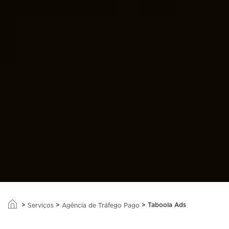
>
>
>
Taboola Ads
Serviços
Agência de Tráfego Pago