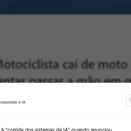
corporado a IA
o à “corrida dos sistemas de IA” quando anunciou,