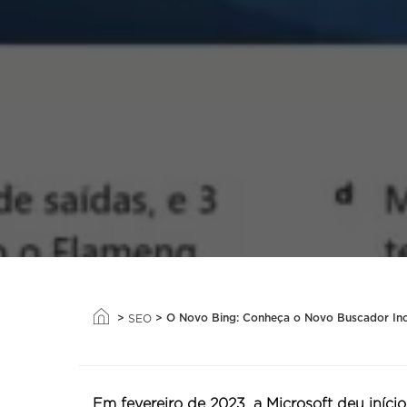
>
>
O Novo Bing: Conheça o Novo Buscador In
SEO
Em fevereiro de 2023, a Microsoft deu iníci