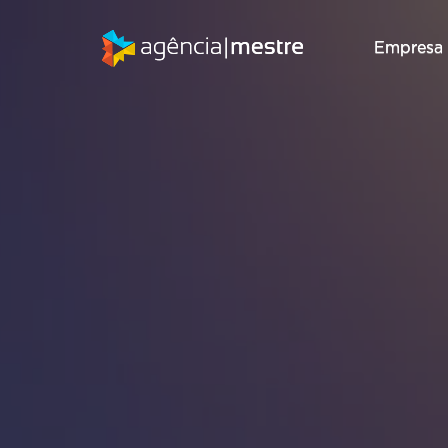
Empresa
Empresa
Marketing
Marketing
SEO
SEO
Digital
Digital
Consultoria de
Consultoria de
Inbound
Inbound
SEO
SEO
Marketing
Marketing
Auditoria de
Auditoria de
Gestão de RD
Gestão de RD
SEO
SEO
T
T
Station
Station
Migração de
Migração de
Marketing de
Marketing de
SEO
SEO
Conteúdo
Conteúdo
Email Marketing
Email Marketing
Criação de
Criação de