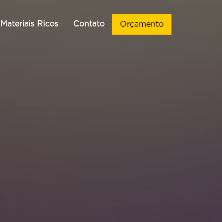
Materiais Ricos
Materiais Ricos
Contato
Contato
Orçamento
Orçamento
ação de Sites
ação de Sites
Vendas
Vendas
Criação de
Criação de
Implementação de CRM de
Implementação de CRM de
WordPress
WordPress
Vendas
Vendas
ção de Landing
ção de Landing
Automações de WhatsApp
Automações de WhatsApp
Pages
Pages
Chatbots para WhatsApp
Chatbots para WhatsApp
Criação de
Criação de
Infográficos
Infográficos