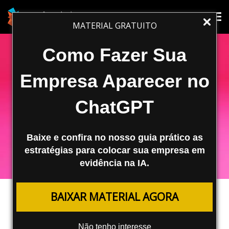
Tog
Tog
MATERIAL GRATUITO
nav
nav
Como Fazer Sua
Empresa Aparecer no
ChatGPT
Baixe e confira no nosso guia prático as
estratégias para colocar sua empresa em
evidência na IA.
REDES SOCIAIS
BAIXAR MATERIAL AGORA
Pesquisa Mostra as Redes Sociais
Ideais para Aumentar o
Não tenho interesse