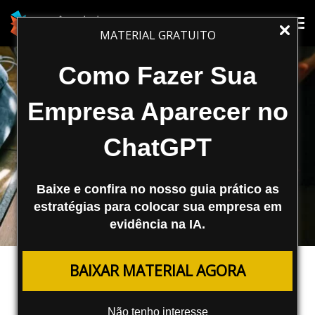
Tog
Tog
MATERIAL GRATUITO
nav
nav
Como Fazer Sua
Empresa Aparecer no
ChatGPT
Baixe e confira no nosso guia prático as
estratégias para colocar sua empresa em
evidência na IA.
MARKETING DE CONTEÚDO
BAIXAR MATERIAL AGORA
Por Que é Importante Investir em
Conteúdos de Qualidade?
Não tenho interesse