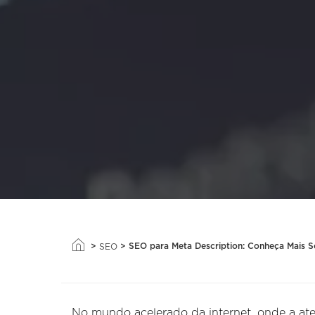
>
>
SEO para Meta Description: Conheça Mais S
SEO
No mundo acelerado da internet, onde a at