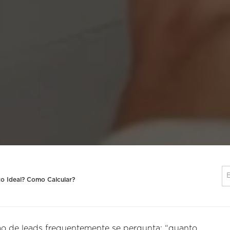
to Ideal? Como Calcular?
ão de leads frequentemente se pergunta: “quanto