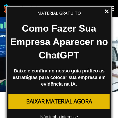
Tog
Tog
MATERIAL GRATUITO
nav
nav
Como Fazer Sua
Empresa Aparecer no
ChatGPT
Baixe e confira no nosso guia prático as
estratégias para colocar sua empresa em
evidência na IA.
MARKETING DIGITAL
BAIXAR MATERIAL AGORA
Geração de Leads B2B: Conheça as
Melhores Estratégias
Não tenho interesse