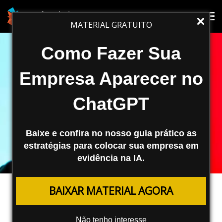
Tog
Tog
MATERIAL GRATUITO
nav
nav
Como Fazer Sua
Empresa Aparecer no
ChatGPT
Baixe e confira no nosso guia prático as
estratégias para colocar sua empresa em
evidência na IA.
TRÁFEGO PAGO
BAIXAR MATERIAL AGORA
TikTok Testa Assinaturas “Sem
Anúncios” fora dos EUA
Não tenho interesse