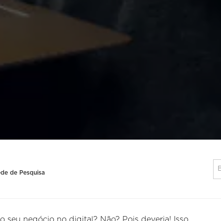
ede de Pesquisa
o seu negócio no digital? Não? Pois deveria! Isso