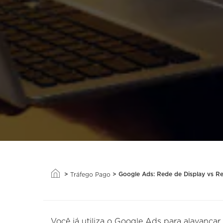
>
>
Google Ads: Rede de Display vs R
Tráfego Pago
Você já utiliza o Google Ads para alavancar 