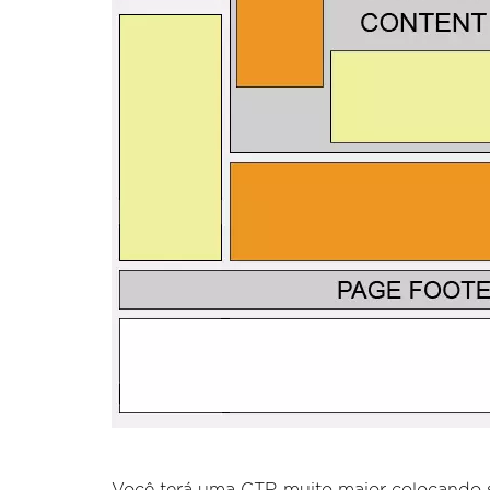
Você terá uma CTR muito maior colocando s