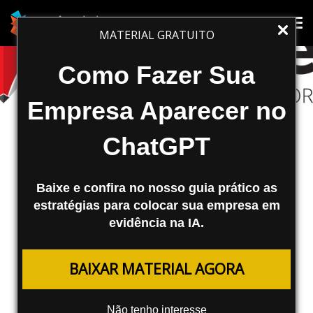
Tog
Tog
MATERIAL GRATUITO
nav
nav
Como Fazer Sua
Empresa Aparecer no
ChatGPT
Baixe e confira no nosso guia prático as
estratégias para colocar sua empresa em
evidência na IA.
MONETIZAÇÃO E AFILIADOS
BAIXAR MATERIAL AGORA
Lomadee – Conheça esta
Plataforma de Afiliados
Não tenho interesse