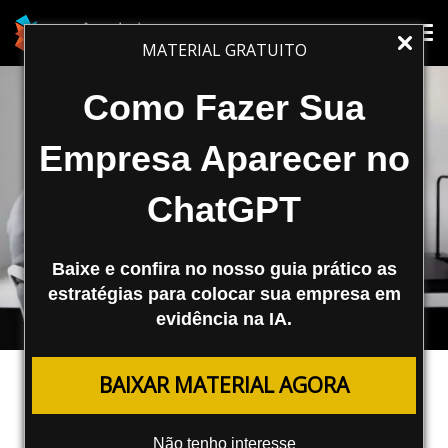
Tog
Tog
MATERIAL GRATUITO
nav
nav
Como Fazer Sua
Empresa Aparecer no
ChatGPT
Baixe e confira no nosso guia prático as
estratégias para colocar sua empresa em
evidência na IA.
SEO
BAIXAR MATERIAL AGORA
Spam de Pesquisa Interna em Sites
WordPress
Não tenho interesse