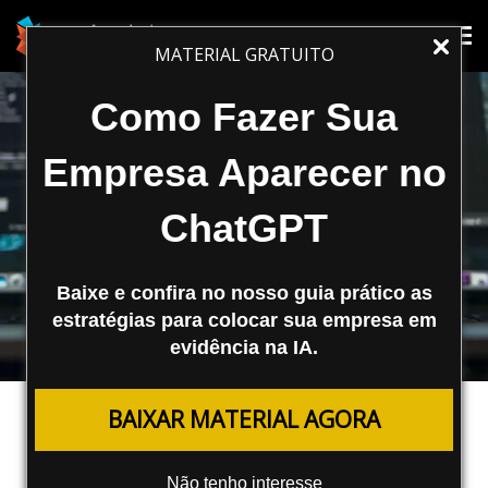
Tog
Tog
MATERIAL GRATUITO
nav
nav
Como Fazer Sua
Empresa Aparecer no
ChatGPT
Baixe e confira no nosso guia prático as
estratégias para colocar sua empresa em
evidência na IA.
SEO
BAIXAR MATERIAL AGORA
Site da Americanas Perde Mais de
20 Mil Posições no Google ao Ficar
Não tenho interesse