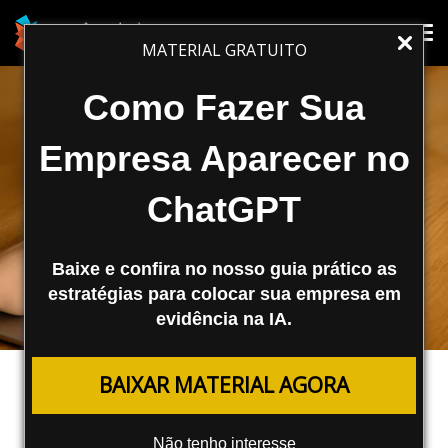
Tog
Tog
MATERIAL GRATUITO
nav
nav
Como Fazer Sua
Empresa Aparecer no
ChatGPT
Baixe e confira no nosso guia prático as
estratégias para colocar sua empresa em
evidência na IA.
MARKETING DIGITAL
BAIXAR MATERIAL AGORA
Design emocional: O Que É E Seu
Impacto No Aumento das
Não tenho interesse