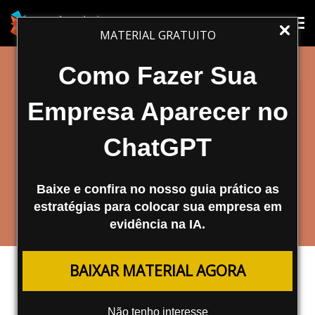
Tog
Tog
MATERIAL GRATUITO
nav
nav
Como Fazer Sua
Empresa Aparecer no
ChatGPT
Baixe e confira no nosso guia prático as
estratégias para colocar sua empresa em
evidência na IA.
FERRAMENTAS
BAIXAR MATERIAL AGORA
Claude Chega ao Brasil!
Não tenho interesse