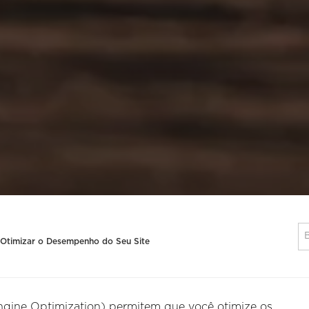
 Otimizar o Desempenho do Seu Site
gine Optimization) permitem que você otimize os