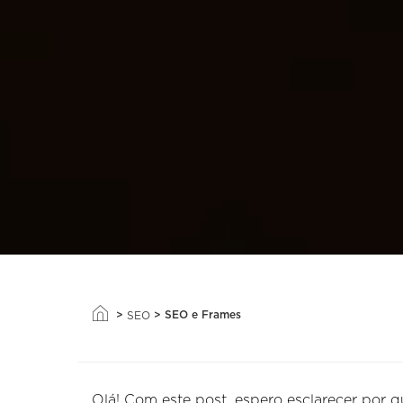
>
>
SEO e Frames
SEO
Olá! Com este post, espero esclarecer por 