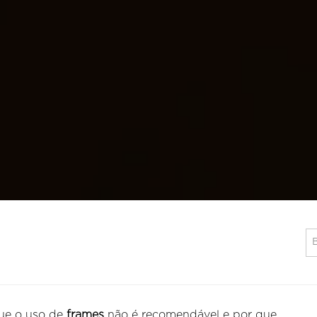
que o uso de
frames
não é recomendável e por que