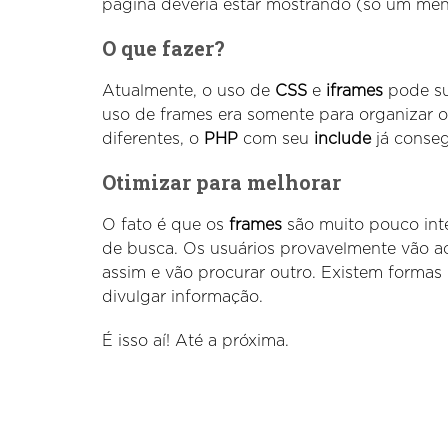
página deveria estar mostrando (só um menu
O que fazer?
Atualmente, o uso de
CSS
e
iframes
pode su
uso de frames era somente para organizar
diferentes, o
PHP
com seu
include
já conseg
Otimizar para melhorar
O fato é que os
frames
são muito pouco int
de busca. Os usuários provavelmente vão a
assim e vão procurar outro. Existem formas 
divulgar informação.
É isso aí! Até a próxima.