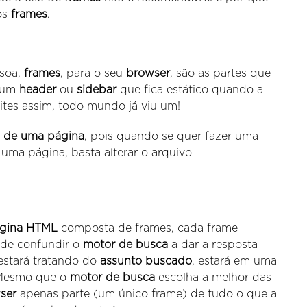
os
frames
.
ssoa,
frames
, para o seu
browser
, são as partes que
, um
header
ou
sidebar
que fica estático quando a
ites assim, todo mundo já viu um!
 de uma página
, pois quando se quer fazer uma
ma página, basta alterar o arquivo
gina HTML
composta de frames, cada frame
ode confundir o
motor de busca
a dar a resposta
estará tratando do
assunto buscado
, estará em uma
 Mesmo que o
motor de busca
escolha a melhor das
ser
apenas parte (um único frame) de tudo o que a