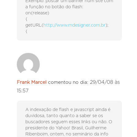
Exemplo: postar um banner num site com
a função no botão do flash:
on(release)
{
getURL(
http://www.mdesigner.com.br
);
{
29/04/08 às
Frank Marcel
comentou no dia:
15:57
A indexação de flash e javascript ainda é
duvidosa, tanto quanto a saber se os
buscadores seguem esses links ou não. O
presidente do Yahoo! Brasil, Guilherme
Ribenboim, ontem, no seminário da info