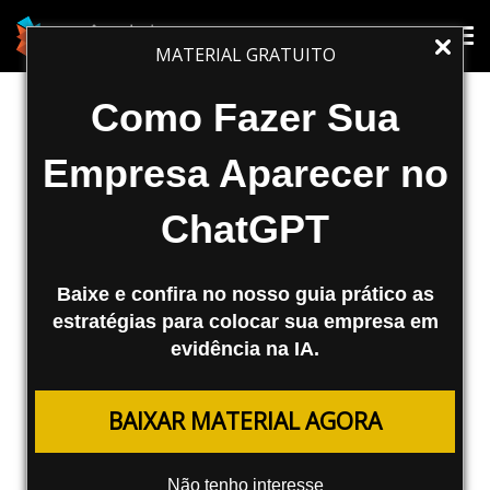
SEO
Tog
Tog
MATERIAL GRATUITO
nav
nav
Fatores que Influenciam no
Como Fazer Sua
Posicionamento de Sites nos
Empresa Aparecer no
Buscadores
ChatGPT
Olá leitores da Agência Mestre!
Complementando o post da Clara de search
Baixe e confira no nosso guia prático as
engine ranking factors, e o post do Fabio
estratégias para colocar sua empresa em
Ricotta sobre os 5 principais...
evidência na IA.
Agência Mestre
23/04/2008
BAIXAR MATERIAL AGORA
Olá leitores da Agência Mestre! Complementando o
Não tenho interesse