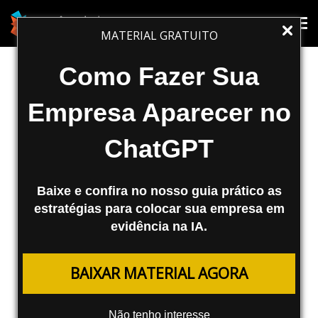
SEO
Tog
Tog
MATERIAL GRATUITO
nav
nav
Otimize seu site limpando o código
Como Fazer Sua
fonte
Empresa Aparecer no
Olá leitores da Agência Mestre. Hoje vou
ChatGPT
dar uma dica para aqueles que escrevem
seu código fonte de qualquer jeito podendo
prejudicar de certa maneira...
Baixe e confira no nosso guia prático as
estratégias para colocar sua empresa em
Agência Mestre
evidência na IA.
08/04/2008
BAIXAR MATERIAL AGORA
Olá leitores da
Agência Mestre
. Hoje vou dar uma dica
para aqueles que escrevem seu
código fonte
de
Não tenho interesse