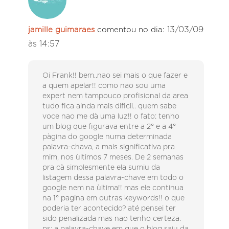
13/03/09
jamille guimaraes
comentou no dia:
às 14:57
Oi Frank!! bem..nao sei mais o que fazer e
a quem apelar!! como nao sou uma
expert nem tampouco profisional da area
tudo fica ainda mais dificil.. quem sabe
voce nao me dà uma luz!! o fato: tenho
um blog que figurava entre a 2° e a 4°
pàgina do google numa determinada
palavra-chava, a mais significativa pra
mim, nos ùltimos 7 meses. De 2 semanas
pra cà simplesmente ela sumiu da
listagem dessa palavra-chave em todo o
google nem na ùltima!! mas ele continua
na 1° pagina em outras keywords!! o que
poderia ter acontecido? até pensei ter
sido penalizada mas nao tenho certeza.