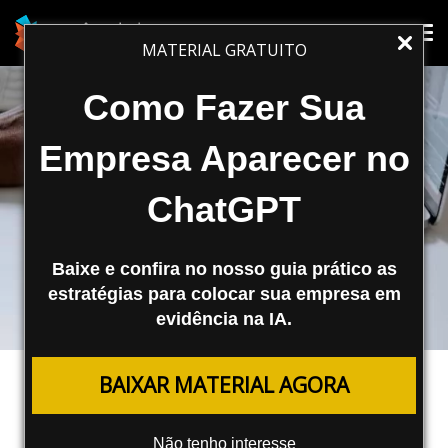
Tog
Tog
MATERIAL GRATUITO
nav
nav
Como Fazer Sua
Empresa Aparecer no
ChatGPT
Baixe e confira no nosso guia prático as
estratégias para colocar sua empresa em
evidência na IA.
SEO
BAIXAR MATERIAL AGORA
Como Fazer Otimização de
Imagens?
Não tenho interesse