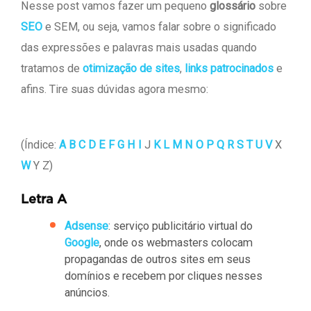
Nesse post vamos fazer um pequeno
glossário
sobre
SEO
e SEM, ou seja, vamos falar sobre o significado
das expressões e palavras mais usadas quando
tratamos de
otimização de sites
,
links patrocinados
e
afins. Tire suas dúvidas agora mesmo:
(Índice:
A
B
C
D
E
F
G
H
I
J
K
L
M
N
O
P
Q
R
S
T
U
V
X
W
Y Z)
Letra A
Adsense
: serviço publicitário virtual do
Google
, onde os webmasters colocam
propagandas de outros sites em seus
domínios e recebem por cliques nesses
anúncios.