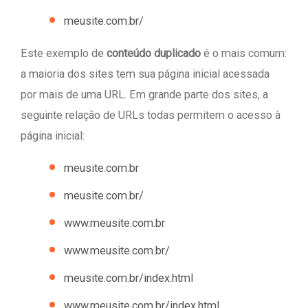
meusite.com.br/
Este exemplo de
conteúdo duplicado
é o mais comum:
a maioria dos sites tem sua página inicial acessada
por mais de uma URL. Em grande parte dos sites, a
seguinte relação de URLs todas permitem o acesso à
página inicial:
meusite.com.br
meusite.com.br/
www.meusite.com.br
www.meusite.com.br/
meusite.com.br/index.html
www.meusite.com.br/index.html