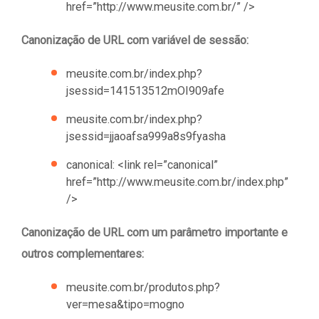
href=”http://www.meusite.com.br/” />
Canonização de URL com variável de sessão:
meusite.com.br/index.php?
jsessid=141513512mOI909afe
meusite.com.br/index.php?
jsessid=jjaoafsa999a8s9fyasha
canonical: <link rel=”canonical”
href=”http://www.meusite.com.br/index.php”
/>
Canonização de URL com um parâmetro importante e
outros complementares:
meusite.com.br/produtos.php?
ver=mesa&tipo=mogno