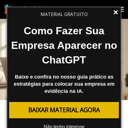
Tog
Tog
MATERIAL GRATUITO
nav
nav
Como Fazer Sua
Empresa Aparecer no
ChatGPT
Baixe e confira no nosso guia prático as
estratégias para colocar sua empresa em
evidência na IA.
MARKETING DIGITAL
BAIXAR MATERIAL AGORA
Como Aumentar o Ticket Médio:
Conheça Estratégias Práticas
Não tenho interesse