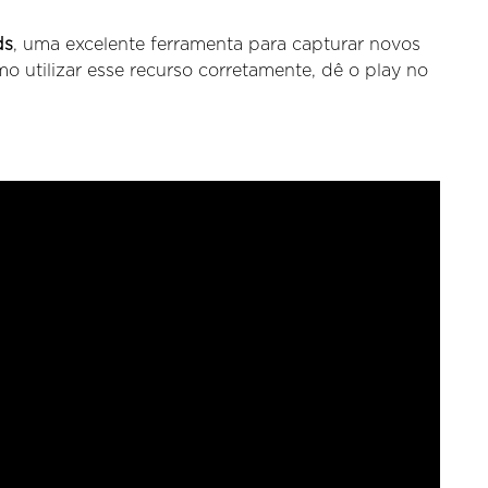
ds
, uma excelente ferramenta para capturar novos
o utilizar esse recurso corretamente, dê o play no