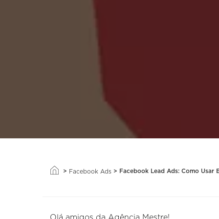
>
>
Facebook Lead Ads: Como Usar E
Facebook Ads
Olá amigos da Agência Mestre!