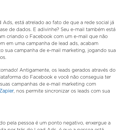
ds, está atrelado ao fato de que a rede social já
ase de dados. E adivinhe? Seu e-mail também está
ram criando o Facebook com um e-mail que não
everem em uma campanha de lead ads, acabam
uito sua campanha de e-mail marketing, jogando sua
os.
tornado! Antigamente, os leads gerados através do
lataforma do Facebook e você não conseguia ter
ar suas campanhas de e-mail marketing com
Zapier
, nos permite sincronizar os leads com sua
zado pela pessoa é um ponto negativo, enxergue a
da por trás do Lead Ads, é que a pessoa está