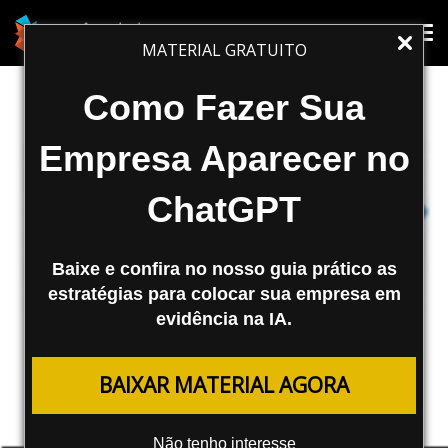
Tog
Tog
MATERIAL GRATUITO
nav
nav
Como Fazer Sua
Empresa Aparecer no
ChatGPT
Baixe e confira no nosso guia prático as
estratégias para colocar sua empresa em
evidência na IA.
BLOGS
BAIXAR MATERIAL AGORA
Turbinando o seu WordPress com o
WordPress SEO e o Video SEO
Não tenho interesse