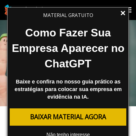
Tog
Tog
MATERIAL GRATUITO
nav
nav
Como Fazer Sua
Empresa Aparecer no
ChatGPT
Baixe e confira no nosso guia prático as
estratégias para colocar sua empresa em
evidência na IA.
SEO
BAIXAR MATERIAL AGORA
Aprenda a Aplicar Técnicas de SEO
em Projetos Multilíngue
Não tenho interesse