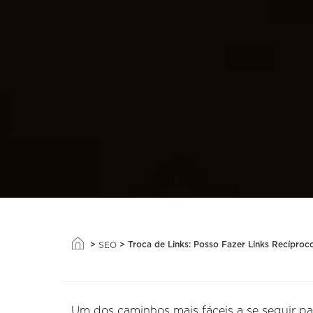
>
>
Troca de Links: Posso Fazer Links Recíproc
SEO
Um dos caminhos mais fáceis a se seguir pa