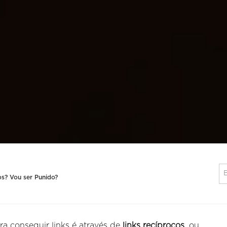
os? Vou ser Punido?
ra conseguir links é através de
links recíprocos
, ou