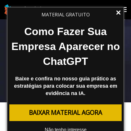
Tog
Tog
MATERIAL GRATUITO
nav
nav
Como Fazer Sua
Empresa Aparecer no
ChatGPT
Baixe e confira no nosso guia prático as
estratégias para colocar sua empresa em
evidência na IA.
REDES SOCIAIS
BAIXAR MATERIAL AGORA
Instagram Está Explorando
Elementos de IA Generativa
Não tenho interesse