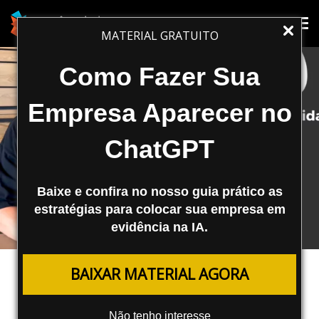
Tog
Tog
MATERIAL GRATUITO
nav
nav
Como Fazer Sua
Empresa Aparecer no
ChatGPT
Baixe e confira no nosso guia prático as
estratégias para colocar sua empresa em
evidência na IA.
REDES SOCIAIS
BAIXAR MATERIAL AGORA
Notas de Comunidade da Meta:
Como Vai Funcionar?
Não tenho interesse