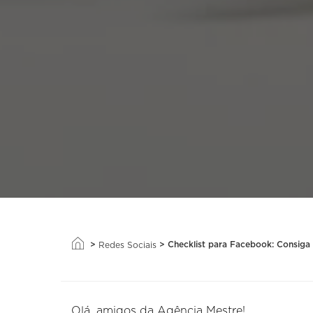
>
>
Checklist para Facebook: Consiga
Redes Sociais
Olá, amigos da Agência Mestre!