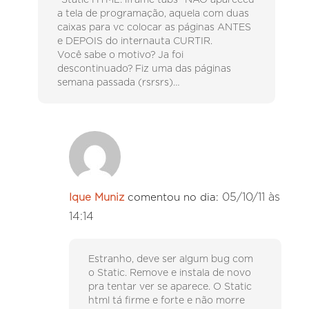
“Static HTML: iframe tabs” NÃO apareceu
a tela de programação, aquela com duas
caixas para vc colocar as páginas ANTES
e DEPOIS do internauta CURTIR.
Você sabe o motivo? Ja foi
descontinuado? Fiz uma das páginas
semana passada (rsrsrs)…
05/10/11 às
Ique Muniz
comentou no dia:
14:14
Estranho, deve ser algum bug com
o Static. Remove e instala de novo
pra tentar ver se aparece. O Static
html tá firme e forte e não morre