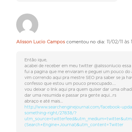
11/02/11 às 
Alisson Lucio Campos
comentou no dia:
Então ique,
acabei de receber em meu twitter @alissonlucio ess
fui a pagina que me enviaram e peguei um pouco do 
vim correndo aqui pra mestre SEO pra saber se ja ha
confesso que estou um pouco preocupado….
vou deixar o link aqui pra quem quiser dar uma olha
dar uma resumida e passar pra gente aqui…rs
abraço e até mais…
http://www.searchenginejournal.com/facebook-updat
something-right/27838/?
utm_source=twitterfeed&utm_medium=twitter&utm
(Search+Engine+Journal)&utm_content=Twitter