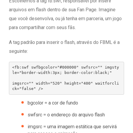
Escolhemos a tag fb:swf, responsável por inserir
arquivos em flash dentro de sua Fan Page. Imagine
que você desenvolva, ou já tenha em parceria, um jogo
para compartilhar com seus fãs.
A tag padrão para inserir o flash, através do FBML é a
seguinte:
<fb:swf swfbgcolor="#000000" swfsrc="" imgsty
le="border-width:3px; border-color:black;"
imgsrc="" width="520" height="400" waitforcli
bgcolor = a cor de fundo
swfsrc = o endereço do arquivo flash
imgsrc = uma imagem estática que servirá