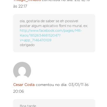
às 22:17
ola, gostaria de saber se eh possivel
postar algum aplicativo fbml no mural, ex:
http://www.facebook.com/pages/MR-
Kaos/185263468152047?
v=app_7146470109
obrigado
03/01/11 às
Cesar Costa
comentou no dia:
20:06
Boa tarde,