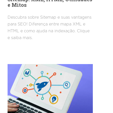
e Mitos
Descubra sobre Sitemap e suas vantagens
para SEO! Diferença entre mapa XML e
HTML e como ajuda na indexação. Clique
e saiba mais.