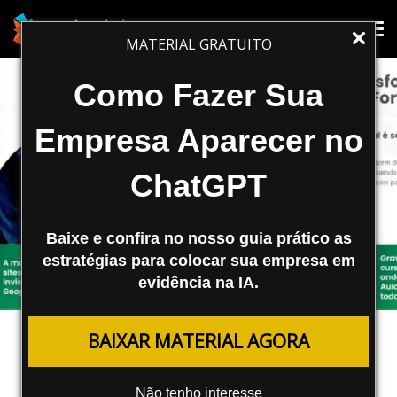
Tog
Tog
MATERIAL GRATUITO
nav
nav
Como Fazer Sua
Empresa Aparecer no
ChatGPT
Baixe e confira no nosso guia prático as
estratégias para colocar sua empresa em
evidência na IA.
MARKETING DIGITAL SEO
BAIXAR MATERIAL AGORA
Curso de SEO: Aprenda Tudo o
Que Você Precisa Para Alavancar
Não tenho interesse