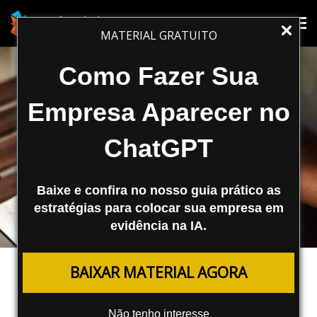
Tog
Tog
MATERIAL GRATUITO
nav
nav
Como Fazer Sua
Empresa Aparecer no
ChatGPT
Baixe e confira no nosso guia prático as
estratégias para colocar sua empresa em
evidência na IA.
MARKETING DIGITAL
BAIXAR MATERIAL AGORA
Marketing 5.0: O que é? Como
funciona? Para que serve?
Não tenho interesse