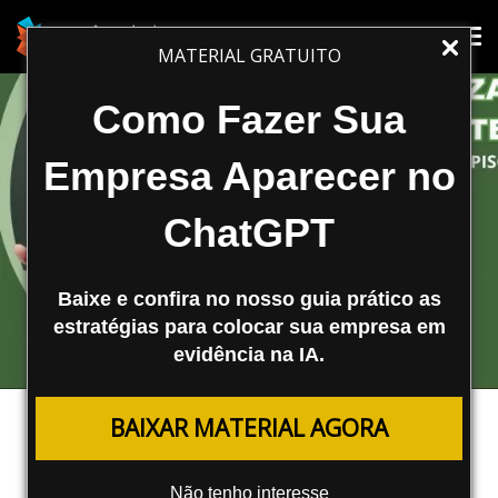
Tog
Tog
MATERIAL GRATUITO
nav
nav
Como Fazer Sua
Empresa Aparecer no
ChatGPT
Baixe e confira no nosso guia prático as
estratégias para colocar sua empresa em
evidência na IA.
MARKETING DE CONTEÚDO
BAIXAR MATERIAL AGORA
Terceirização da Produção de
Conteúdo — Devo ou Não Devo
Não tenho interesse