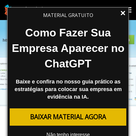
Tog
Tog
MATERIAL GRATUITO
nav
nav
Como Fazer Sua
Empresa Aparecer no
ChatGPT
Baixe e confira no nosso guia prático as
estratégias para colocar sua empresa em
evidência na IA.
FERRAMENTAS
BAIXAR MATERIAL AGORA
SEOmoz lança a Open Site Explorer
Não tenho interesse