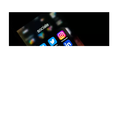
27/10/22
Descubra Quais Redes Sociais
Estão Crescendo
Novamente a Research Center realizou a