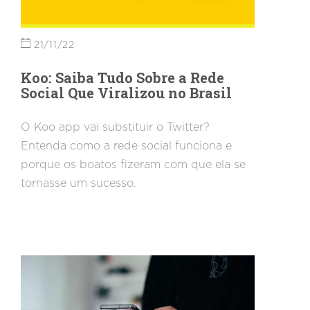
21/11/22
Koo: Saiba Tudo Sobre a Rede
Social Que Viralizou no Brasil
O Koo app vai substituir o Twitter?
Entenda como a rede social funciona e
porque os boatos fizeram com que ela se
tornasse um sucesso.