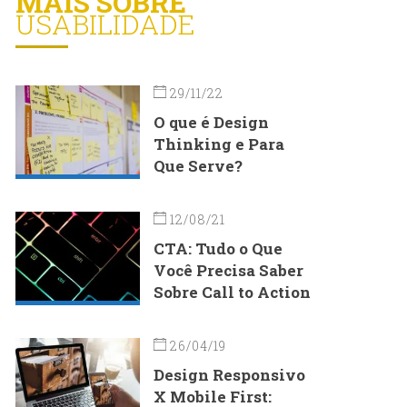
MAIS SOBRE
USABILIDADE
29/11/22
O que é Design
Thinking e Para
Que Serve?
12/08/21
CTA: Tudo o Que
Você Precisa Saber
Sobre Call to Action
26/04/19
Design Responsivo
X Mobile First: