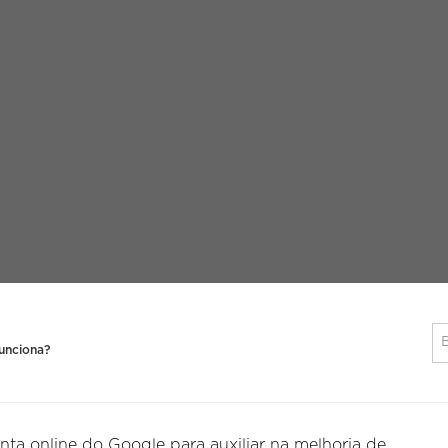
unciona?
ta online do Google para auxiliar na melhoria de