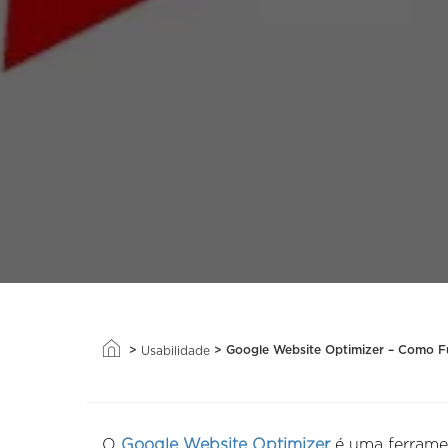
>
>
Google Website Optimizer – Como F
Usabilidade
O
Google Website Optimizer
é uma ferramen