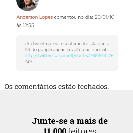
20/01/10
Anderson Lopes
comentou no dia:
às 12:55
Um tweet que vi recentemente fala que o
PR do google Japão já voltou ao normal.
http://twitter.com/andfl/status/7651573276
Abs
Os comentários estão fechados.
Junte-se a mais de
11.000
leitores